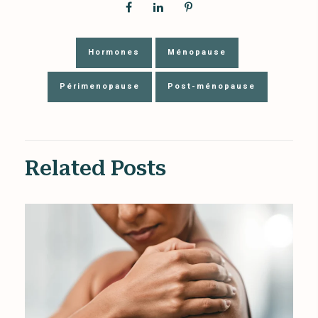
Hormones
Ménopause
Périmenopause
Post-ménopause
Related Posts