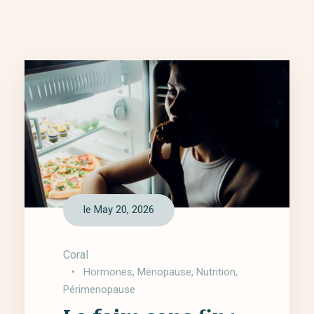
le May 20, 2026
Coral
•
Hormones
,
Ménopause
,
Nutrition
,
Périmenopause