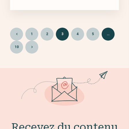
1
2
3
4
5
…
10
Recevez du contenu