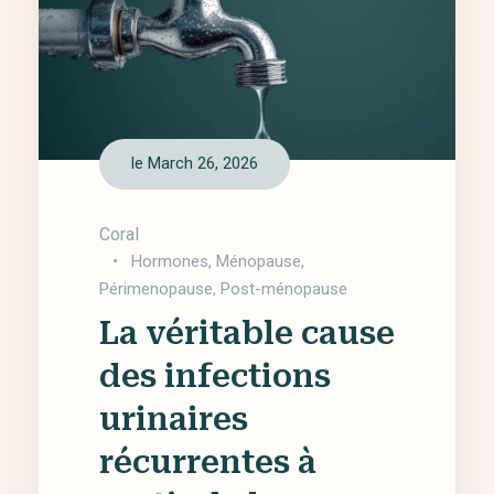
le March 26, 2026
Coral
•
Hormones
,
Ménopause
,
Périmenopause
,
Post-ménopause
La véritable cause
des infections
urinaires
récurrentes à