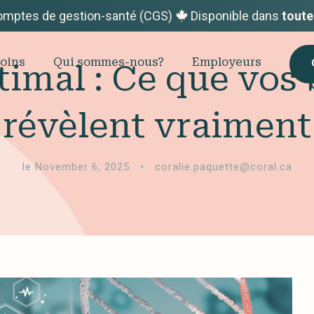
omptes de gestion-santé (CGS)
Disponible dans
toute
oins
Qui sommes-nous?
Employeurs
timal : Ce que vos
révèlent vraiment
le November 6, 2025
•
coralie.paquette@coral.ca