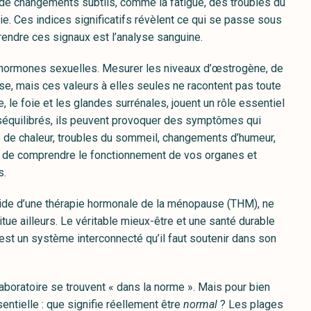
de changements subtils, comme la fatigue, des troubles du
e. Ces indices significatifs révèlent ce qui se passe sous
endre ces signaux est l’analyse sanguine.
s hormones sexuelles. Mesurer les niveaux d’œstrogène, de
se, mais ces valeurs à elles seules ne racontent pas toute
, le foie et les glandes surrénales, jouent un rôle essentiel
éséquilibrés, ils peuvent provoquer des symptômes qui
 de chaleur, troubles du sommeil, changements d’humeur,
in de comprendre le fonctionnement de vos organes et
s.
ide d’une thérapie hormonale de la ménopause (THM), ne
itue ailleurs. Le véritable mieux-être et une santé durable
est un système interconnecté qu’il faut soutenir dans son
aboratoire se trouvent « dans la norme ». Mais pour bien
sentielle : que signifie réellement être
normal
? Les plages