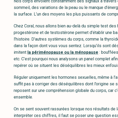
Nos corps envoient constamment des signaux à travers 
sommeil, des variations de la peau ou le manque d’énergi
la surface. L’un des moyens les plus puissants de compr
Chez Coral, nous allons bien au-delà du simple test de
progestérone et de testostérone permet d’établir une ba
l’histoire. D’autres systèmes du corps, comme la thyroïde
dans la façon dont vous vous sentez. Lorsqu’ils sont d
imitent
la périménopause ou la ménopause
: bouffées
etc. C’est pourquoi nous analysons un panel complet af
repérer où se situent les déséquilibres les mieux enfoui
Réguler uniquement les hormones sexuelles, même à l’a
suffit pas à corriger des déséquilibres dont l’origine se s
reposent sur une compréhension globale du corps, car c’
ensemble.
On se sent souvent rassurées lorsque nos résultats de l
interpréter ces chiffres, il faut se poser une question es