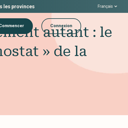
s les provinces
Commencer
Connexion
ment autant : le
stat » de la