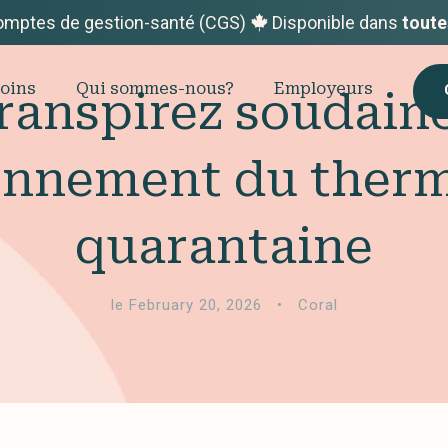
omptes de gestion-santé (CGS)
Disponible dans
toute
oins
Qui sommes-nous?
Employeurs
ranspirez soudaine
onnement du thermo
quarantaine
le February 20, 2026
•
Coral