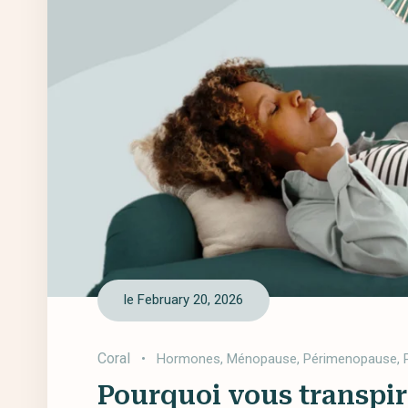
le February 20, 2026
Coral
•
Hormones
,
Ménopause
,
Périmenopause
,
Pourquoi vous transpi