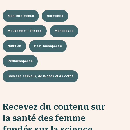
Bien-être mental
Hormones
Mouvement + Fitness
Ménopause
Nutrition
Post-ménopause
Périmenopause
Soin des cheveux, de la peau et du corps
Recevez du contenu sur
la santé des femme
fondés sur la science